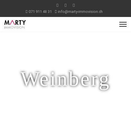
071 911 48 31
info@marty-immovision.ch
Weinberg