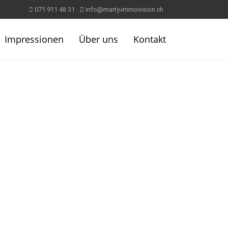
071 911 48 31
info@marty-immovision.ch
Impressionen
Über uns
Kontakt